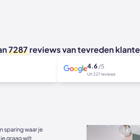
an
7287
reviews van tevreden klant
4.6
/5
Uit 227 reviews
en sparing waar je
je graag wilt