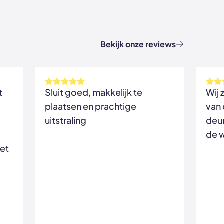
Bekijk onze reviews
t
Sluit goed, makkelijk te
Wij 
plaatsen en prachtige
van
uitstraling
deur
de 
het
urs