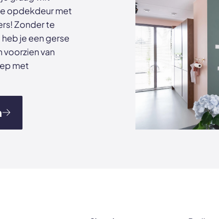
oge opdekdeur met
rs! Zonder te
 heb je een gerse
n voorzien van
eep met
n