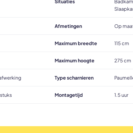
Situaties
Badkamer
Slaapka
Afmetingen
Op maat
Maximum breedte
115 cm
Maximum hoogte
275 cm
rafwerking
Type scharnieren
Paumell
 stuks
Montagetijd
1.5 uur