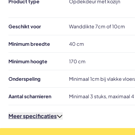
Product type
Opdekdeur met kozijn
Geschikt voor
Wanddikte 7cm of 10cm
Minimum breedte
40 cm
Minimum hoogte
170 cm
Onderspeling
Minimaal 1cm bij vlakke vloe
Aantal scharnieren
Minimaal 3 stuks, maximaal 4
Meer specificaties
Glassoort
33.1 gelaagd veiligheidsglas