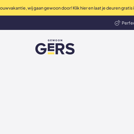
uwvakantie, wij gaan gewoon door! Klik hier en laat je deuren gratis
Perfec
len
Ni
GewoonGers