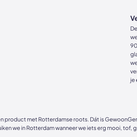
Ve
De
we
90
gl
we
ve
je
n product met Rotterdamse roots. Dát is GewoonGers
ken we in Rotterdam wanneer we iets erg mooi, tof, ga