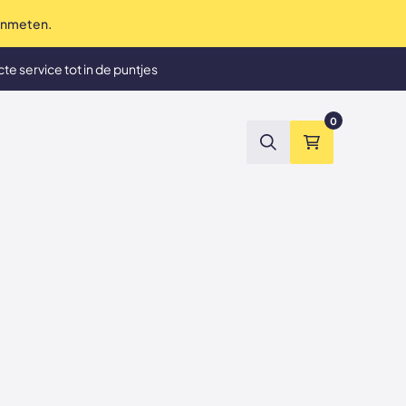
 inmeten.
te service tot in de puntjes
et tevreden? Geld terug
0
Zoeken
Winkelmand