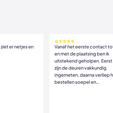
ziet er netjes en
Vanaf het eerste contact to
en met de plaatsing ben ik
uitstekend geholpen. Eerst
zijn de deuren vakkundig
ingemeten, daarna verliep 
bestellen soepel en
uiteindelijk zijn de deuren
netjes geplaatst. De monte
werkten snel, zorgvuldig en
lieten alles keurig achter.de