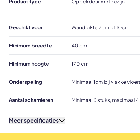
Product type
Opdekdeur met kozijn
Geschikt voor
Wanddikte 7cm of 10cm
Minimum breedte
40 cm
Minimum hoogte
170 cm
Onderspeling
Minimaal 1cm bij vlakke vloe
Aantal scharnieren
Minimaal 3 stuks, maximaal 4
Meer specificaties
Glassoort
33.1 gelaagd veiligheidsglas