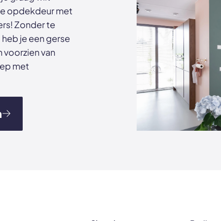
oge opdekdeur met
rs! Zonder te
 heb je een gerse
n voorzien van
eep met
n