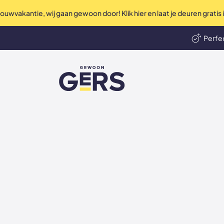
uwvakantie, wij gaan gewoon door! Klik hier en laat je deuren gratis
Perfec
len
Ni
GewoonGers