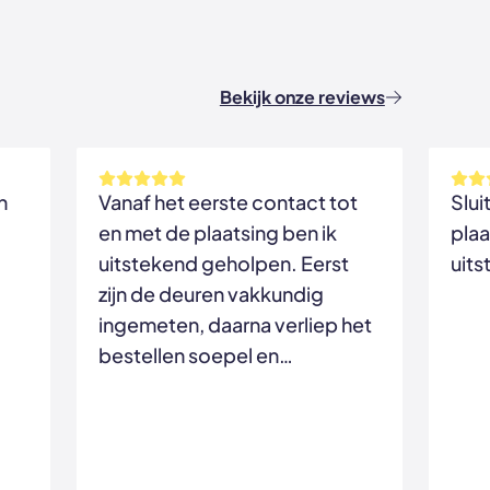
Bekijk onze reviews
n
Vanaf het eerste contact tot
Slui
en met de plaatsing ben ik
plaa
uitstekend geholpen. Eerst
uits
zijn de deuren vakkundig
ingemeten, daarna verliep het
bestellen soepel en
uiteindelijk zijn de deuren
netjes geplaatst. De monteurs
werkten snel, zorgvuldig en
lieten alles keurig achter.de