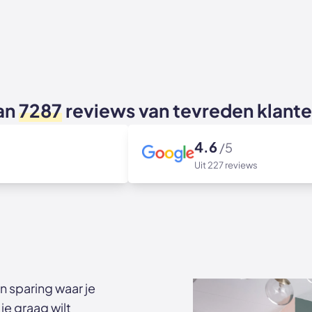
an
7287
reviews van tevreden klant
4.6
/5
Uit 227 reviews
en sparing waar je
je graag wilt