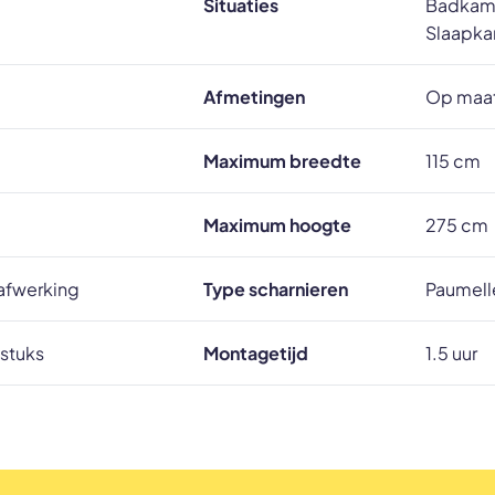
Situaties
Badkamer
Slaapka
Afmetingen
Op maat
Maximum breedte
115 cm
Maximum hoogte
275 cm
rafwerking
Type scharnieren
Paumell
 stuks
Montagetijd
1.5 uur