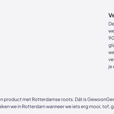
Ve
De
we
90
gl
we
ve
je
n product met Rotterdamse roots. Dát is GewoonGers
ken we in Rotterdam wanneer we iets erg mooi, tof, ga