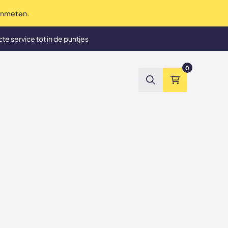
 inmeten.
te service tot in de puntjes
et tevreden? Geld terug
0
Zoeken
Winkelmand