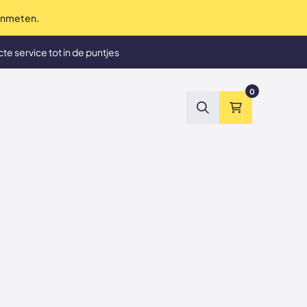
 inmeten.
te service tot in de puntjes
et tevreden? Geld terug
0
Zoeken
Winkelmand