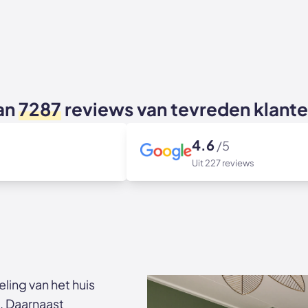
an
7287
reviews van tevreden klant
4.6
/5
Uit 227 reviews
ling van het huis
. Daarnaast