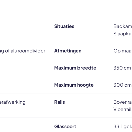
Situaties
Badkamer
Slaapka
g of als roomdivider
Afmetingen
Op maat
Maximum breedte
350 cm
Maximum hoogte
300 cm
oerafwerking
Rails
Bovenra
Vloerrai
Glassoort
33.1 gel