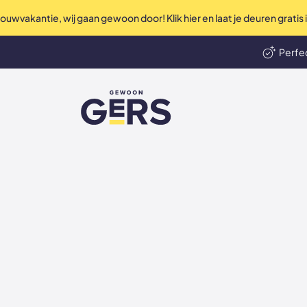
uwvakantie, wij gaan gewoon door! Klik hier en laat je deuren gratis
Perfec
len
Ni
GewoonGers