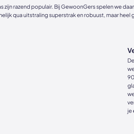
s zijn razend populair. Bij GewoonGers spelen we daar
melijk qua uitstraling superstrak en robuust, maar heel 
Ve
De
we
90
gl
we
ve
je